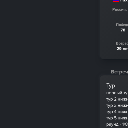
Россия,
Побед
78
Возрас
29 ле
Встреч
Тур
первый ту
тур 2 ниж
тур 3 ниж
тур 4 ниж
тур 5 ниж
раунд - 1/8