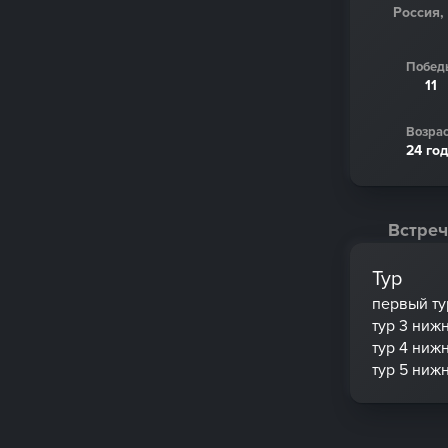
Россия,
Побед
11
Возрас
24 го
Встреч
Тур
первый ту
тур 3 ниж
тур 4 ниж
тур 5 ниж