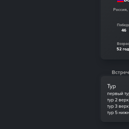
Россия,
Побед
46
Возрас
52 го
Встреч
Тур
первый ту
тур 2 вер
тур 3 вер
тур 5 ниж