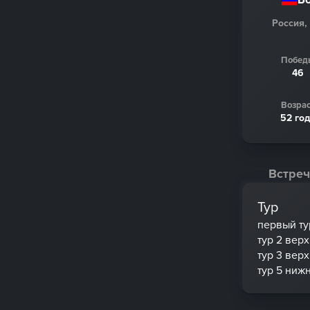
Россия,
Побед
46
Возрас
52 го
Встреч
Тур
первый ту
тур 2 вер
тур 3 вер
тур 5 ниж