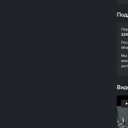
Под
Пер
220
Пос
Wha
Мы 
вам
дос
Вид