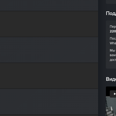
Под
Пер
220
Пос
Wha
Мы 
вам
дос
Вид