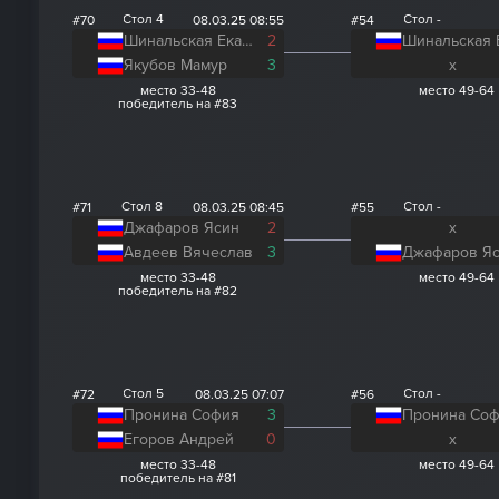
Стол 4
Стол -
#70
08.03.25 08:55
#54
Шинальская Екатерина
2
Якубов Мамур
3
x
место 33-48
место 49-64
победитель на #83
Стол 8
Стол -
#71
08.03.25 08:45
#55
Джафаров Ясин
2
x
Авдеев Вячеслав
3
Джафаров Я
место 33-48
место 49-64
победитель на #82
Стол 5
Стол -
#72
08.03.25 07:07
#56
Пронина София
3
Пронина Со
Егоров Андрей
0
x
место 33-48
место 49-64
победитель на #81