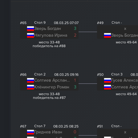
Стол 9
Стол -
#65
08.03.25 07:07
#49
Зверь Богдан
3
x
Нягулова Ирина
2
Зверь Богдан
место 33-48
место 49-64
победитель на #88
Стол 2
Стол 3
#66
08.03.25 09:16
#50
08.0
Солтиев Арсланбек
1
Гусев Алекс
Клёнингер Роман
3
место 33-48
место 49-64
победитель на #87
Стол 7
Стол -
#67
08.03.25 08:25
#51
Гриднев Иван
0
x