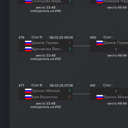
Осинцева Варвара
3
Ахмедов Над
место 33-48
место 49-64
победитель на #94
Стол 9
Стол -
#76
08.03.25 09:04
#60
Дымов Герман
1
Дымов Герм
Курчавова Виктория
3
x
место 33-48
место 49-64
победитель на #93
Стол 8
Стол -
#77
08.03.25 07:08
#61
Тренин Матвей
3
x
Ким Валентин
0
Тренин Матв
место 33-48
место 49-64
победитель на #92