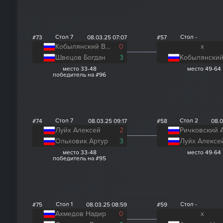
Стол 7
Стол -
#73
08.03.25 07:07
#57
Кобылянский Виталий
0
x
Швецов Богдан
3
место 33-48
место 49-64
победитель на #96
Стол 7
Стол 2
#74
08.03.25 09:17
#58
08.0
Луйх Алексей
2
Ольховик Артур
3
Луйх Алексе
место 33-48
место 49-64
победитель на #95
Стол 1
Стол -
#75
08.03.25 08:59
#59
Ахмедов Надир
0
x