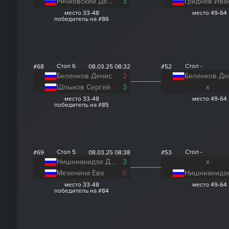
Ричковский Денис
3
Гриднев Ива
место 33-48
место 49-64
победитель на #86
Стол 6
Стол -
#68
08.03.25 08:32
#52
Беленков Денис
2
Беленков Де
Шлыков Сергей
3
x
место 33-48
место 49-64
победитель на #85
Стол 5
Стол -
#69
08.03.25 08:38
#53
Нишнианидзе Давид
3
x
Мезенина Ева
0
место 33-48
место 49-64
победитель на #84