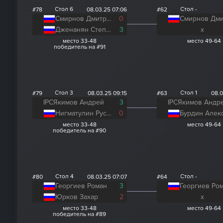
Стол 6
Стол -
#78
08.03.25 07:06
#62
Смирнов Дмитрий
0
Дженанян Степан
3
x
место 33-48
место 49-64
победитель на #91
Стол 3
Стол 1
#79
08.03.25 09:15
#63
08.0
IPC
Якимов Андрей
3
IPC
Якимов Андр
Нигматулин Руслан
0
место 33-48
место 49-64
победитель на #90
Стол 4
Стол -
#80
08.03.25 07:07
#64
Георгиев Роман
3
Георгиев Ро
Юрков Захар
2
x
место 33-48
место 49-64
победитель на #89