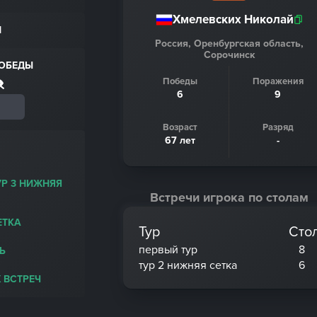
Хмелевских Николай
Н
Россия, Оренбургская область,
Сорочинск
ПОБЕДЫ
Победы
Поражения
6
9
Возраст
Разряд
67 лет
-
УР 3 НИЖНЯЯ
Встречи игрока по столам
ЕТКА
Тур
Сто
первый тур
8
Ь
тур 2 нижняя сетка
6
 ВСТРЕЧ