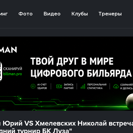
инг
Фото
Видео
Клубы
Тренеры
 Юрий VS Хмелевских Николай встреча
дний турнир БК Луза"