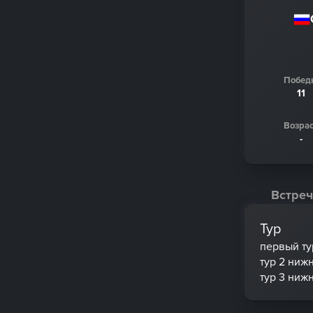
Побед
11
Возрас
-
Встреч
Тур
первый ту
тур 2 ниж
тур 3 ниж