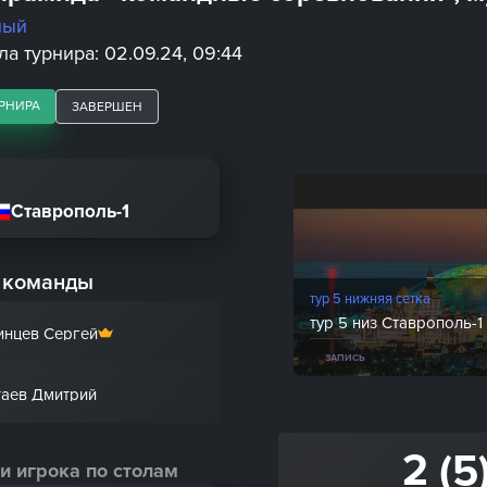
ный
а турнира: 02.09.24, 09:44
РНИРА
ЗАВЕРШЕН
Ставрополь-1
 команды
тур 5 нижняя сетка
тур 5 низ Ставрополь-1
инцев Сергей
ЗАПИСЬ
аев Дмитрий
2 (5
и игрока по столам