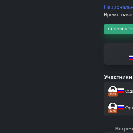
Националь
Время начал
СТРАНИЦА ТУ
Участники
Код
1059
Юрт
1278
Встреч