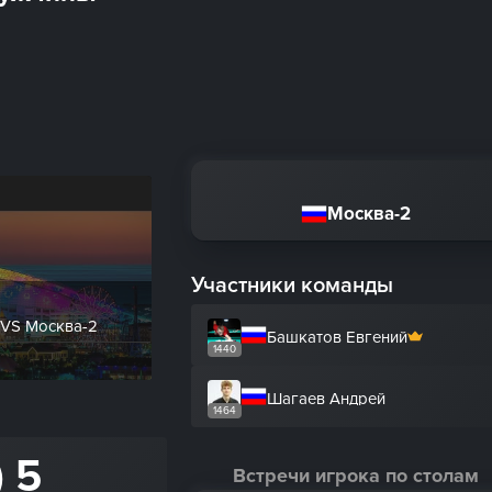
Москва-2
Участники команды
 VS Москва-2
Башкатов Евгений
1440
Шагаев Андрей
1464
) 5
Встречи игрока по столам