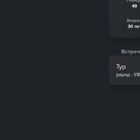
Побед
49
Возрас
30 ле
Встреч
Тур
раунд - 1/8