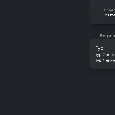
Возрас
51 го
Встреч
Тур
тур 2 вер
тур 4 ниж