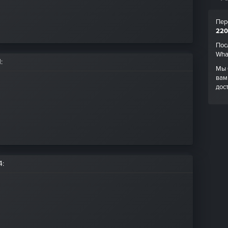
Пер
220
Пос
Wha
1
:
Мы 
вам
дос
4
: