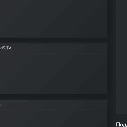
5
:
15 TV
8
:
Под