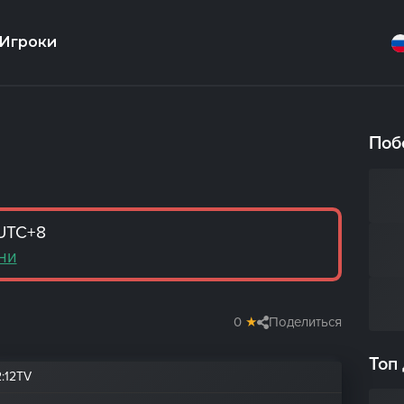
Игроки
Поб
 UTC+8
ни
0
★
Поделиться
Топ
2
:
12TV