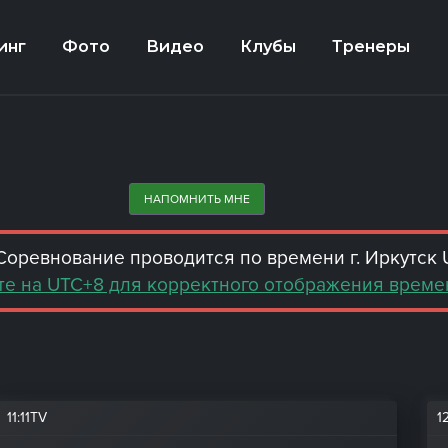
инг
Фото
Видео
Клубы
Тренеры
НАПОМНИТЬ МНЕ
Соревнование проводится по времени г. Иркутск
е на UTC+8 для корректного отображения време
11
:
11TV
1