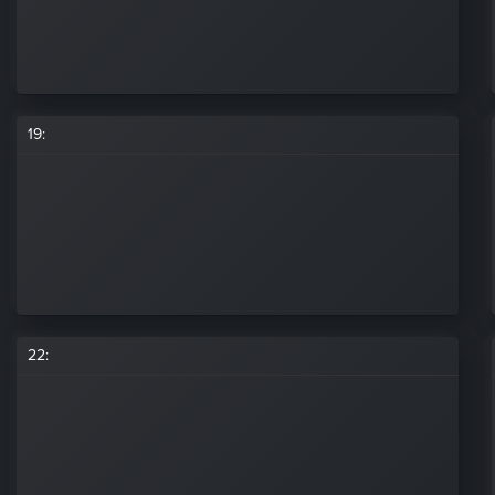
19
:
22
: