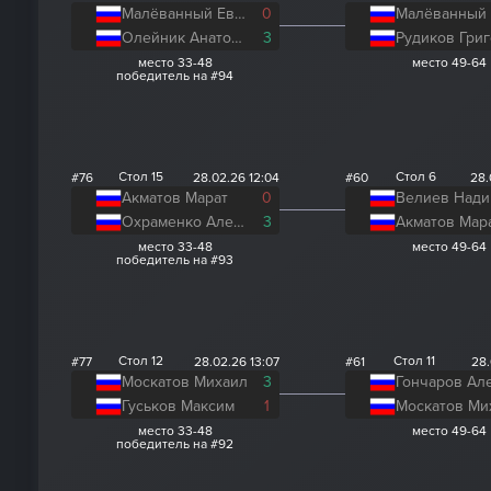
Малёванный Евгений
0
Олейник Анатолий
3
место 33-48
место 49-64
победитель на #94
Стол 15
Стол 6
#76
28.02.26 12:04
#60
28.
Акматов Марат
0
Велиев Нади
Охраменко Алексей
3
Акматов Мар
место 33-48
место 49-64
победитель на #93
Стол 12
Стол 11
#77
28.02.26 13:07
#61
28.
Москатов Михаил
3
Гуськов Максим
1
Москатов Ми
место 33-48
место 49-64
победитель на #92