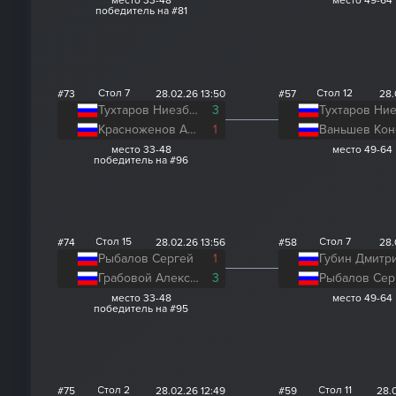
место 33-48
место 49-64
победитель на #81
Стол 7
Стол 12
#73
28.02.26 13:50
#57
28.
Тухтаров Ниезбек
3
Красноженов Андрей
1
место 33-48
место 49-64
победитель на #96
Стол 15
Стол 7
#74
28.02.26 13:56
#58
28.
Рыбалов Сергей
1
Губин Дмитр
Грабовой Алексей
3
Рыбалов Сер
место 33-48
место 49-64
победитель на #95
Стол 2
Стол 11
#75
28.02.26 12:49
#59
28.