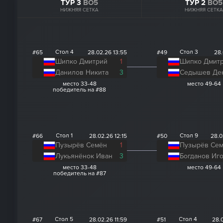
ТУР 3
BO5
ТУР 2
BO5
НИЖНЯЯ СЕТКА
НИЖНЯЯ СЕТКА
Стол 4
Стол 3
#65
28.02.26 13:55
#49
28.
Шипко Дмитрий
1
Шипко Дмит
Данилов Никита
3
Седышев Де
место 33-48
место 49-64
победитель на #88
Стол 1
Стол 9
#66
28.02.26 12:15
#50
28.0
Пузырёв Семён
1
Пузырёв Се
Лукьянёнок Иван
3
Богданов Иг
место 33-48
место 49-64
победитель на #87
Стол 5
Стол 4
#67
28.02.26 11:59
#51
28.