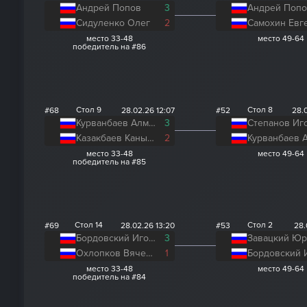
Андрей Попов
3
Андрей Поп
Сидуленко Олег
2
Самохин Евг
место 33-48
место 49-64
победитель на #86
Стол 9
Стол 8
#68
28.02.26 12:07
#52
28.
Курванбаев Алмазбек
3
Степанов Иг
Казакбаев Каныбек
2
место 33-48
место 49-64
победитель на #85
Стол 14
Стол 2
#69
28.02.26 13:20
#53
28.
Бордовский Игорь
3
Завацкий Ю
Охлопков Вячеслав
1
место 33-48
место 49-64
победитель на #84