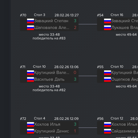
Стол 3
Стол 16
#70
28.02.26 13:27
#54
28.
Завацкий Степан
3
Завацкий Ст
Шаповалов Александр
2
место 33-48
место 49-64
победитель на #83
Стол 10
Стол 10
#71
28.02.26 13:06
#55
28.
Крутицкий Валерий
0
Васильев Даль
3
Ощепков Ан
место 33-48
место 49-64
победитель на #82
Стол 4
Стол 12
#72
28.02.26 12:09
#56
28.0
Хохлов Илья
3
Хохлов Илья
Крутицкий Денис
1