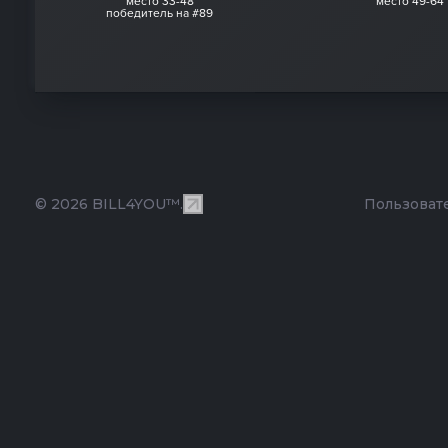
место 33-48
место 49-64
победитель на #89
© 2026 BILL4YOU™.
Пользоват