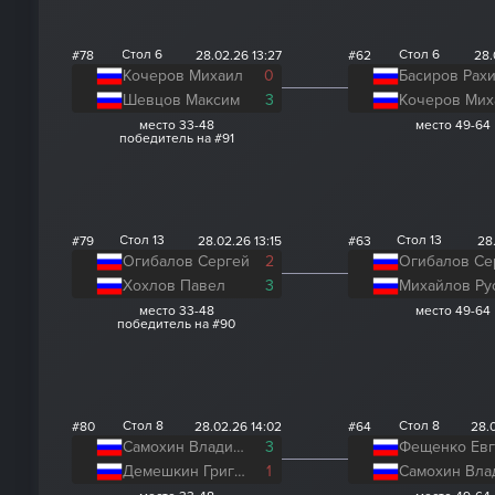
Стол 6
Стол 6
#78
28.02.26 13:27
#62
28.
Кочеров Михаил
0
Басиров Рах
Шевцов Максим
3
Кочеров Мих
место 33-48
место 49-64
победитель на #91
Стол 13
Стол 13
#79
28.02.26 13:15
#63
28.
Огибалов Сергей
2
Огибалов Се
Хохлов Павел
3
Михайлов Ру
место 33-48
место 49-64
победитель на #90
Стол 8
Стол 8
#80
28.02.26 14:02
#64
28.
Самохин Владислав
3
Демешкин Григорий
1