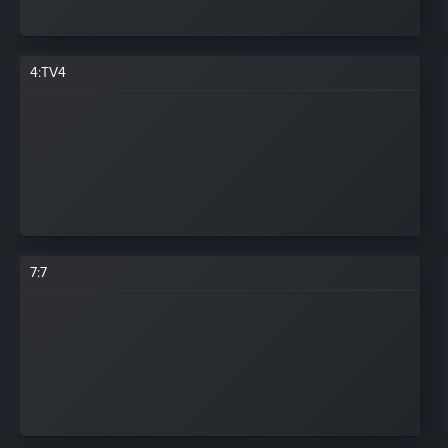
4
:
TV4
7
:
7