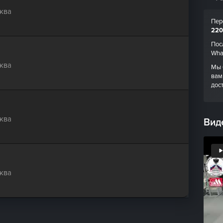
ква
Пер
220
Пос
Wha
ква
Мы 
вам
дос
ква
Вид
ква