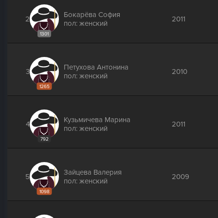
Бокарёва София
2
2011
пол: женский
1301
Петухова Антонина
3
2010
пол: женский
1265
Кузьмичева Марина
4
2011
пол: женский
792
Зайцева Валерия
5
2009
пол: женский
1098