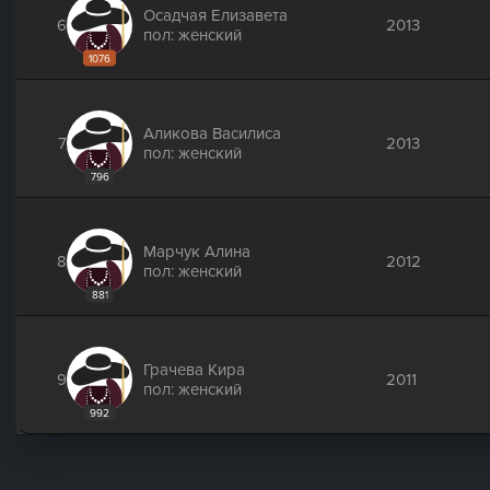
Осадчая Елизавета
6
2013
пол: женский
1076
Аликова Василиса
7
2013
пол: женский
796
Марчук Алина
8
2012
пол: женский
881
Грачева Кира
9
2011
пол: женский
992