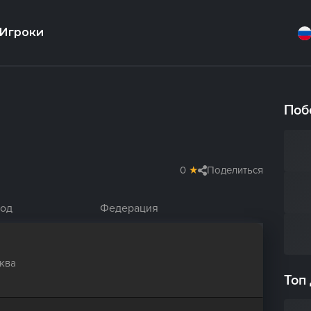
Игроки
Поб
0
★
Поделиться
род
Федерация
ква
Топ