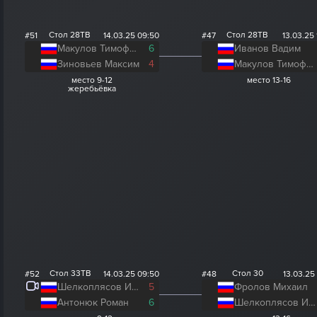
Стол 28ТВ
Стол 28ТВ
#51
14.03.25 09:50
#47
13.03.25 
Макулов Тимофей
6
Иванов Вадим
Зиновьев Максим
4
Макулов Тимофей
место 9-12
место 13-16
жеребьёвка
Стол 33ТВ
Стол 30
#52
14.03.25 09:50
#48
13.03.25
Шелкоплясов Иван
5
Фролов Михаил
Антонюк Роман
6
Шелкоплясов Иван