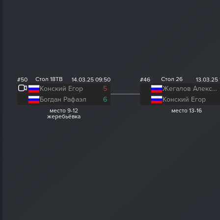
Стол 18ТВ
Стол 26
#50
14.03.25 09:50
#46
13.03.25 
Конский Егор
5
Жегалов Александр
Богдан Рафаэл
6
Конский Егор
место 9-12
место 13-16
жеребьёвка