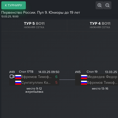
К ТУРНИРУ
Первенство России. Пул 9. Юниоры до 19 лет
13.03.25, 10:00
ТУР 5
BO11
ТУР 4
BO11
НИЖНЯЯ СЕТКА
НИЖНЯЯ СЕТКА
Стол 17ТВ
Стол 19
#49
14.03.25 09:50
#45
13.03.25 
Ефремов Тимофей
6
Медведев Федор
Сунгатуллин Карим
5
Ефремов Тимофей
место 9-12
место 13-16
жеребьёвка