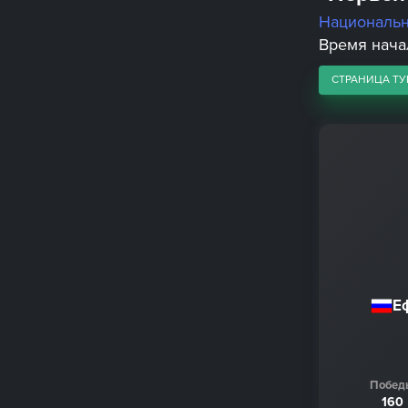
Националь
Время начал
СТРАНИЦА ТУ
Е
Побед
160