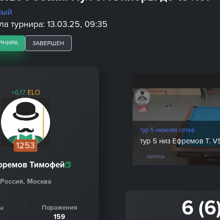
ный
а турнира: 13.03.25, 09:35
РНИРА
ЗАВЕРШЕН
+6.17
ELO
тур 5 нижняя сетка
тур 5 низ Ефремов Т. V
1253
ЗАПИСЬ
фремов Тимофей
Россия, Москва
6 (6
ы
Поражения
159