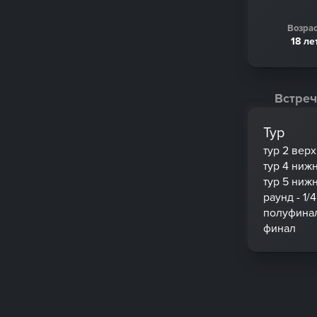
Возрас
18 ле
Встреч
Тур
тур 2 вер
тур 4 ниж
тур 5 ниж
раунд - 1/4
полуфина
финал