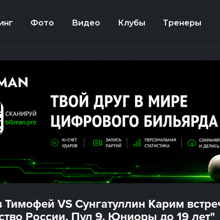
инг
Фото
Видео
Клубы
Тренеры
 Тимофей VS Сунгатуллин Карим встреч
тво России. Пул 9. Юниоры до 19 лет"