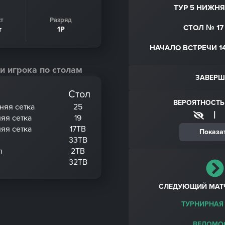
ТУР 5 НИЖНЯ
т
Разряд
СТОЛ № 17 
т
1Р
НАЧАЛО ВСТРЕЧИ 14
и игрока по столам
ЗАВЕРШ
Стол
ВЕРОЯТНОСТЬ
хняя сетка
25
|
няя сетка
19
няя сетка
17ТВ
Показа
33ТВ
л
2ТВ
32ТВ
СЛЕДУЮЩИЙ МАТ
ТУРНИРНАЯ
ВЕДОМО