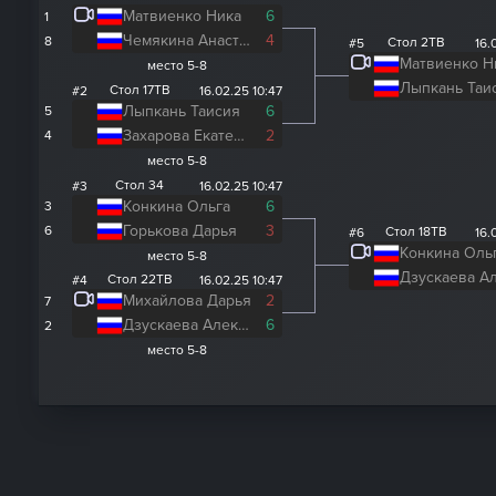
Матвиенко Ника
6
1
Чемякина Анастасия
4
8
Стол 2ТВ
#5
16.
Матвиенко Н
место 5-8
Лыпкань Таи
Стол 17ТВ
#2
16.02.25 10:47
Лыпкань Таисия
6
5
Захарова Екатерина
2
4
место 5-8
Стол 34
#3
16.02.25 10:47
Конкина Ольга
6
3
Горькова Дарья
3
6
Стол 18ТВ
#6
16.
Конкина Оль
место 5-8
Стол 22ТВ
#4
16.02.25 10:47
Михайлова Дарья
2
7
Дзускаева Александра
6
2
место 5-8