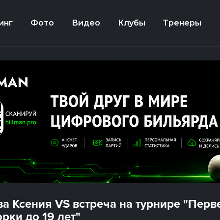
инг
Фото
Видео
Клубы
Тренеры
а Ксения VS встреча на турнире "Перв
рки до 19 лет"