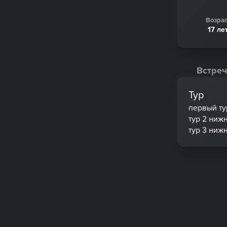
Возрас
17 ле
Встреч
Тур
первый ту
тур 2 ниж
тур 3 ниж