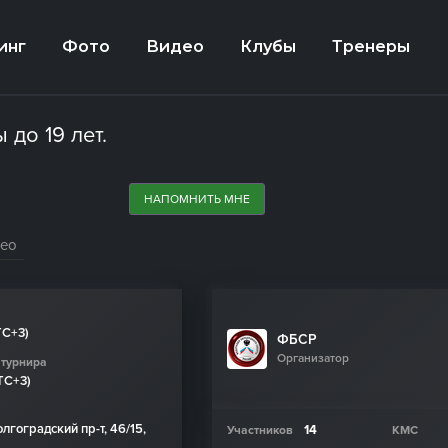
инг
Фото
Видео
Клубы
Тренеры
до 19 лет.
НАПОМНИТЬ МНЕ
део
TC+3)
ФБСР
Организатор
 турнира
TC+3)
лгоградский пр-т, 46/15,
14
Участников
КМС