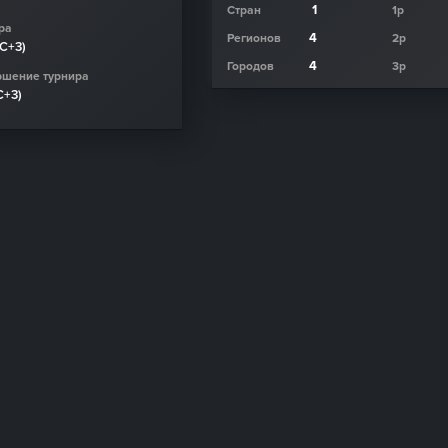
1
Стран
1р
ра
4
Регионов
2р
TC+3)
4
Городов
3р
ршение турнира
C+3)