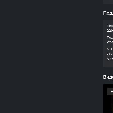
Под
Пер
220
Пос
Wha
Мы 
вам
дос
Вид