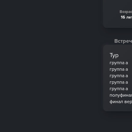
Возрас
16 ле
Встреч
Тур
группа a
группа a
группа a
группа a
группа a
полуфина
финал вер