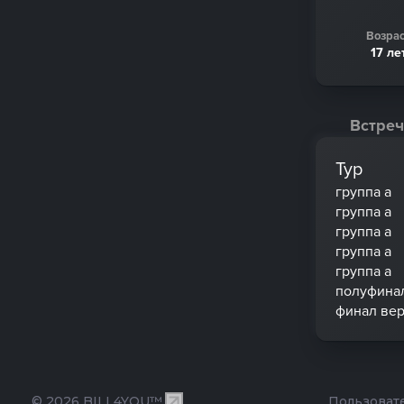
Возрас
17 ле
Встреч
Тур
группа a
группа a
группа a
группа a
группа a
полуфина
финал вер
© 2026 BILL4YOU™.
Пользоват