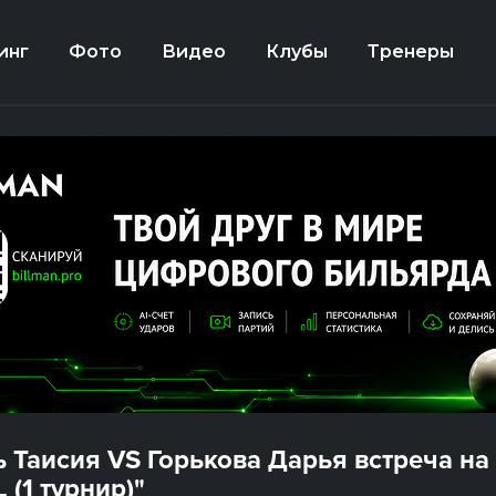
инг
Фото
Видео
Клубы
Тренеры
 Таисия VS Горькова Дарья встреча на
(1 турнир)"