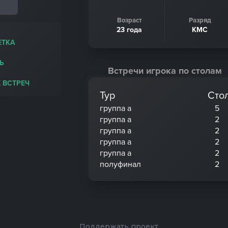
Возраст
Разряд
23 года
КМС
ЕТКА
Ь
Встречи игрока по столам
 ВСТРЕЧ
Тур
Сто
группа a
5
группа a
2
группа a
2
группа a
2
группа a
2
полуфинал
2
Поддержать проект