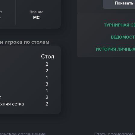
Показать
т
Звание
т
МС
ТУРНИРНАЯ С
ВЕДОМОСТ
и игрока по столам
ИСТОРИЯ ЛИЧНЫХ
Стол
2
2
1
3
1
л
2
хняя сетка
2
ельское соглашение
Стать спонсором