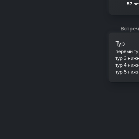
57 ле
Встреч
Тур
первый ту
тур 3 ниж
тур 4 ниж
тур 5 ниж