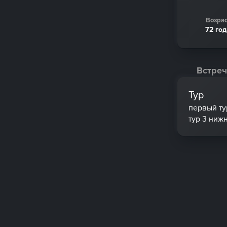
Возрас
72 го
Встреч
Тур
первый ту
тур 3 ниж