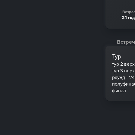
Возрас
24 го
Встреч
Тур
тур 2 вер
тур 3 вер
раунд - 1/4
полуфина
финал