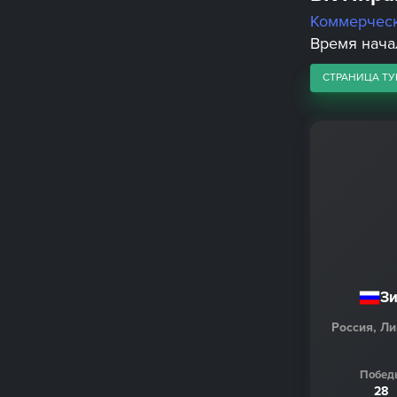
Коммерчес
Время начал
СТРАНИЦА ТУ
З
Россия, Л
Побед
28