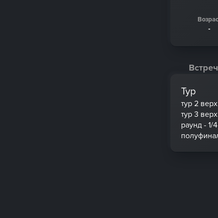
Возрас
-
Встреч
Тур
тур 2 вер
тур 3 вер
раунд - 1/4
полуфина