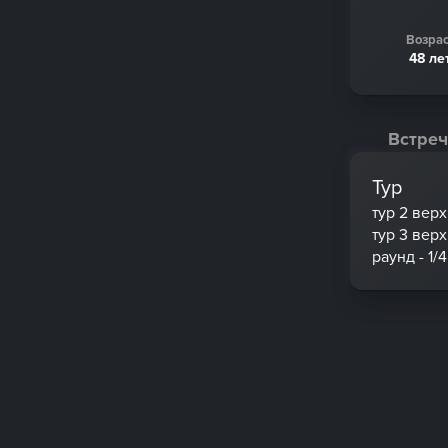
Возрас
48 ле
Встреч
Тур
тур 2 вер
тур 3 вер
раунд - 1/4