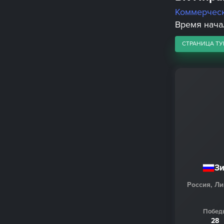
Коммерчес
Время начал
СТРАНИЦА ТУ
З
Россия, Л
Побед
28