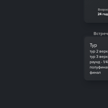
Возрас
24 го
Встреч
Тур
тур 2 вер
тур 3 вер
раунд - 1/4
полуфина
финал