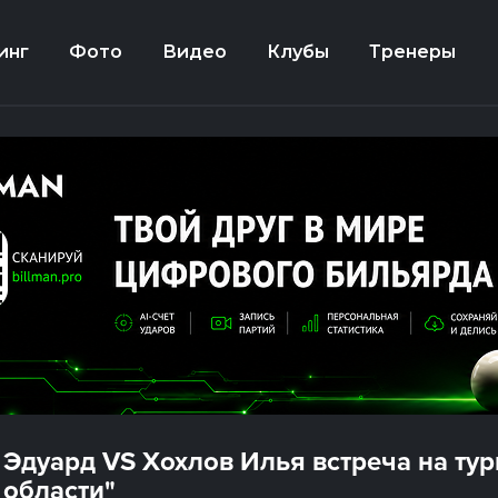
инг
Фото
Видео
Клубы
Тренеры
 Эдуард VS Хохлов Илья встреча на ту
 области"