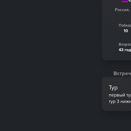
Россия,
Побед
10
Возрас
43 го
Встреч
Тур
первый ту
тур 3 ниж