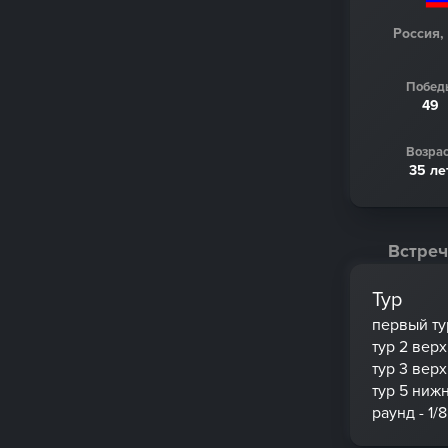
Россия,
Побед
49
Возрас
35 ле
Встреч
Тур
первый ту
тур 2 вер
тур 3 вер
тур 5 ниж
раунд - 1/8