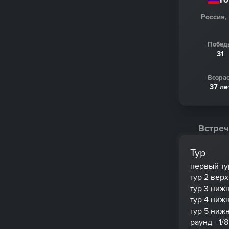
Россия,
Побед
31
Возрас
37 ле
Встреч
Тур
первый ту
тур 2 вер
тур 3 ниж
тур 4 ниж
тур 5 ниж
раунд - 1/8