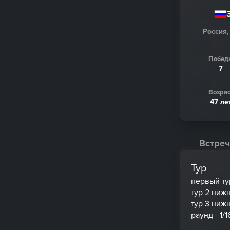
Россия,
Побед
7
Возрас
47 ле
Встреч
Тур
первый ту
тур 2 ниж
тур 3 ниж
раунд - 1/1