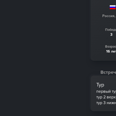
Россия,
Побед
3
Возрас
16 ле
Встреч
Тур
первый ту
тур 2 вер
тур 3 ниж