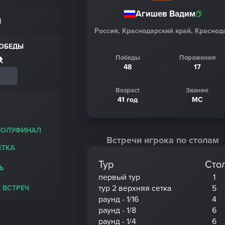
Агишев Вадим
Н
Россия, Краснодарский край, Краснод
ПОБЕДЫ
Победы
Поражения
48
17
Возраст
Звание
41 год
МС
ПОЛУФИНАЛ
Встречи игрока по столам
ЕТКА
Тур
Сто
Ь
первый тур
1
тур 2 верхняя сетка
5
 ВСТРЕЧ
раунд - 1/16
4
раунд - 1/8
6
раунд - 1/4
6