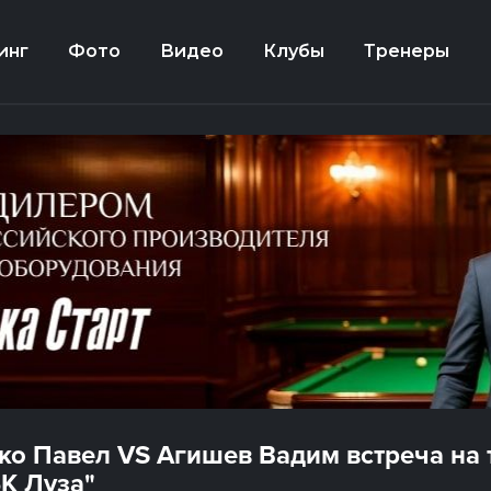
инг
Фото
Видео
Клубы
Тренеры
ко Павел VS Агишев Вадим встреча на
БК Луза"