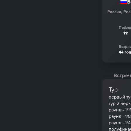
Б
Россия, Ре
Побед
111
Возрас
44 го
Встреч
Тур
первый ту
тур 2 вер
раунд - 1/1
раунд - 1/8
раунд - 1/4
полуфина