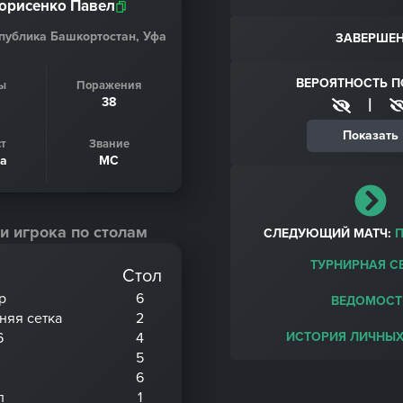
орисенко Павел
спублика Башкортостан, Уфа
ЗАВЕРШЕ
ВЕРОЯТНОСТЬ 
ы
Поражения
38
|
Показать
т
Звание
да
МС
и игрока по столам
СЛЕДУЮЩИЙ МАТЧ:
ТУРНИРНАЯ С
Стол
р
6
ВЕДОМОСТ
хняя сетка
2
6
4
ИСТОРИЯ ЛИЧНЫХ
5
6
л
1