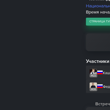
Националь
Время начал
СТРАНИЦА ТУ
Участники
Каш
1422
Фед
1436
Встреч