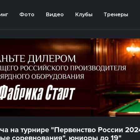
инг
Фото
Видео
Клубы
Тренеры
еча на турнире "Первенство России 202
ые соревнования", юниоры до 19"