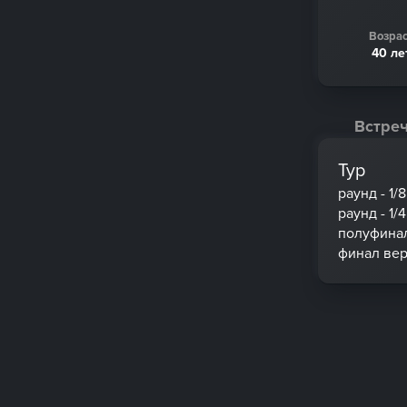
Возрас
40 ле
Встреч
Тур
раунд - 1/
раунд - 1/
полуфинал
финал вер