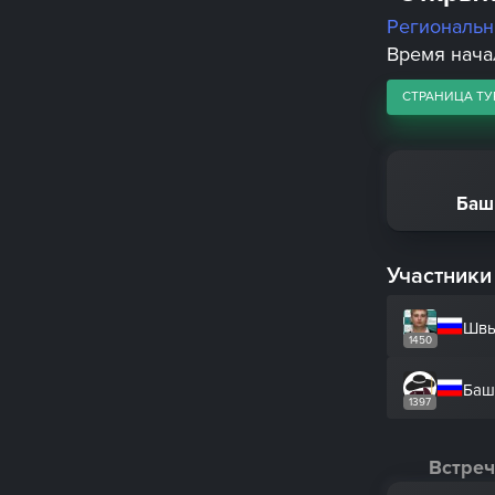
Региональ
Время начал
СТРАНИЦА ТУ
Баш
Участники
Швы
1450
Баш
1397
Встреч