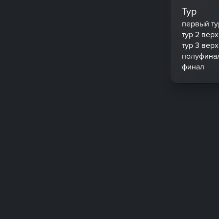
Тур
первый ту
тур 2 вер
тур 3 вер
полуфина
финал