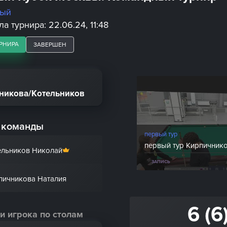
ный
а турнира: 22.06.24, 11:48
РНИРА
ЗАВЕРШЕН
никова/Котельников
 команды
первый тур
ельников Николай
ЗАПИСЬ
пичникова Наталия
6 (6
и игрока по столам