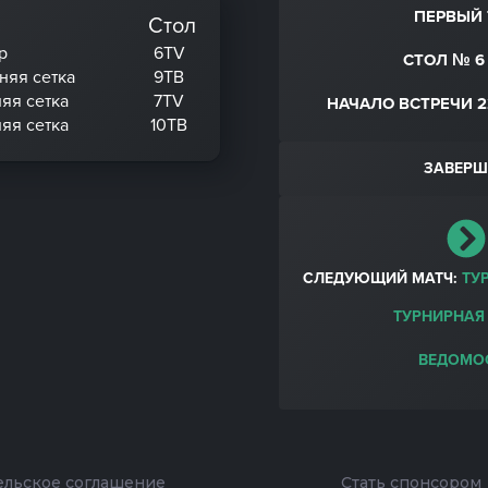
ПЕРВЫЙ 
Стол
р
6TV
СТОЛ № 6 
хняя сетка
9ТВ
няя сетка
7TV
НАЧАЛО ВСТРЕЧИ 22
няя сетка
10ТВ
ЗАВЕРШ
СЛЕДУЮЩИЙ МАТЧ:
ТУР
ТУРНИРНАЯ
ВЕДОМО
ельское соглашение
Стать спонсором