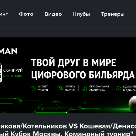
инг
Фото
Видео
Клубы
Тренеры
икова/Котельников VS Кошевая/Денисо
ый Кубок Москвы. Командный турнир"