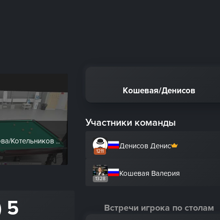
Кошевая/Денисов
Участники команды
первый тур Кирпичникова/Котельников VS Кошевая/Д..
Денисов Денис
1211
Кошевая Валерия
1328
) 5
Встречи игрока по столам