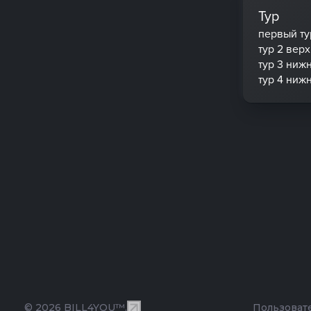
Тур
первый ту
тур 2 вер
тур 3 ниж
тур 4 ниж
© 2026 BILL4YOU™.
Пользоват