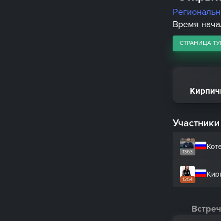
Региональ
Время начал
СТРАНИЦА ТУ
Кирпич
Участники
Кот
1363
Кир
1254
Встреч