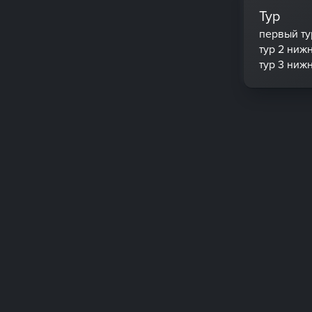
Тур
первый ту
тур 2 ниж
тур 3 ниж