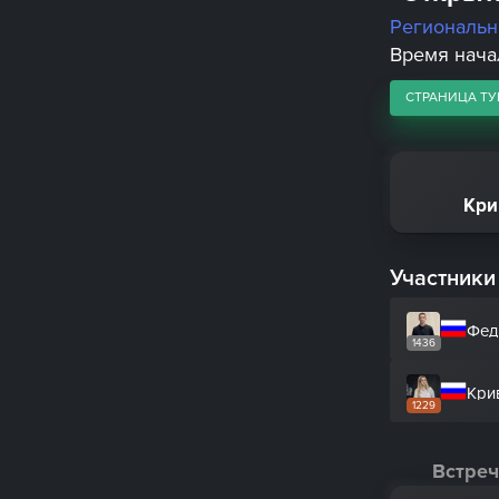
Региональ
Время начал
СТРАНИЦА ТУ
Кри
Участники
Фед
1436
Кри
1229
Встреч