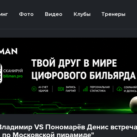
инг
Фото
Видео
Клубы
Тренеры
Владимир VS Пономарёв Денис встреча
по Московской пирамиде"