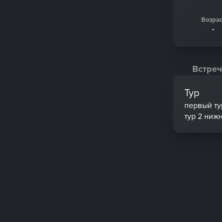
Возрас
-
Встреч
Тур
первый ту
тур 2 ниж