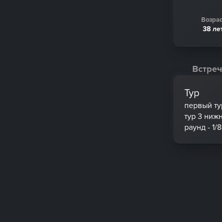
Возрас
38 ле
Встреч
Тур
первый ту
тур 3 ниж
раунд - 1/8