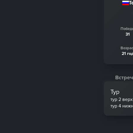
Т
Побед
31
Возрас
21 го
Встреч
Тур
тур 2 вер
тур 4 ниж