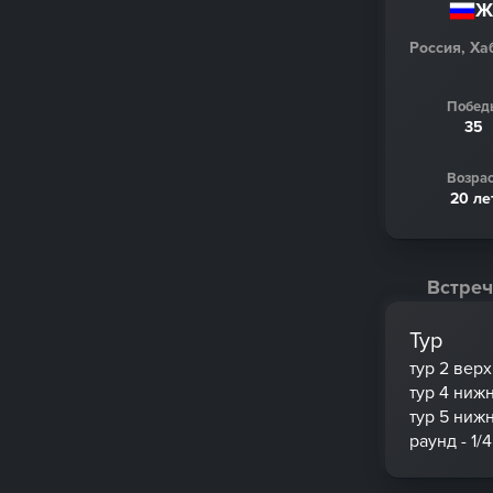
Ж
Россия, Ха
Побед
35
Возрас
20 ле
Встреч
Тур
тур 2 вер
тур 4 ниж
тур 5 ниж
раунд - 1/4