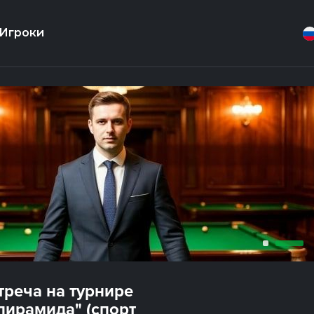
Игроки
реча на турнире
пирамида" (спорт