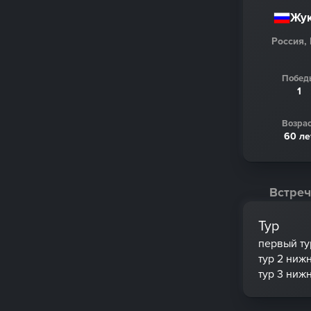
Жук
Россия,
Побед
1
Возрас
60 ле
Встреч
Тур
первый ту
тур 2 ниж
тур 3 ниж