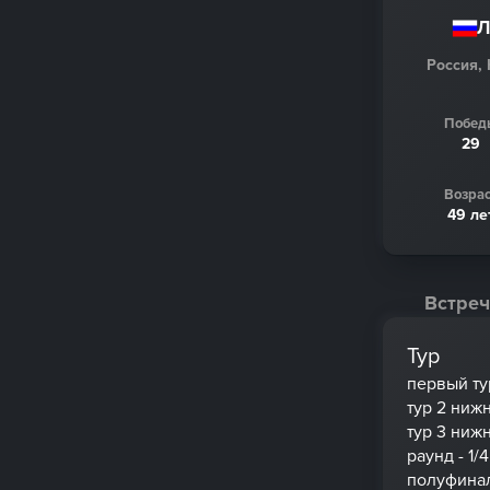
Л
Россия,
Побед
29
Возрас
49 ле
Встреч
Тур
первый ту
тур 2 ниж
тур 3 ниж
раунд - 1/4
полуфина