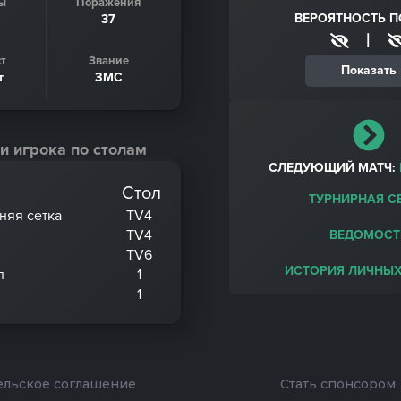
ы
Поражения
ВЕРОЯТНОСТЬ 
37
|
т
Звание
Показать
т
ЗМС
и игрока по столам
СЛЕДУЮЩИЙ МАТЧ:
Стол
ТУРНИРНАЯ С
хняя сетка
TV4
TV4
ВЕДОМОСТ
TV6
ИСТОРИЯ ЛИЧНЫХ
л
1
1
ельское соглашение
Стать спонсором