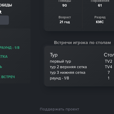
Победы
Поражения
ПОБЕДЫ
90
61
Возраст
Разряд
21 год
КМС
Встречи игрока по столам
РАУНД - 1/8
Тур
Сто
ЕТКА
первый тур
TV2
тур 2 верхняя сетка
TV4
Ь
тур 3 нижняя сетка
7
 ВСТРЕЧ
раунд - 1/8
1
Поддержать проект