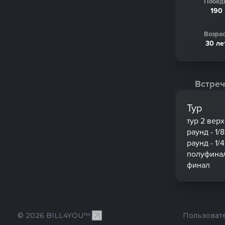
Побед
190
Возрас
30 ле
Встреч
Тур
тур 2 вер
раунд - 1/8
раунд - 1/4
полуфина
финал
© 2026 BILL4YOU™.
Пользоват