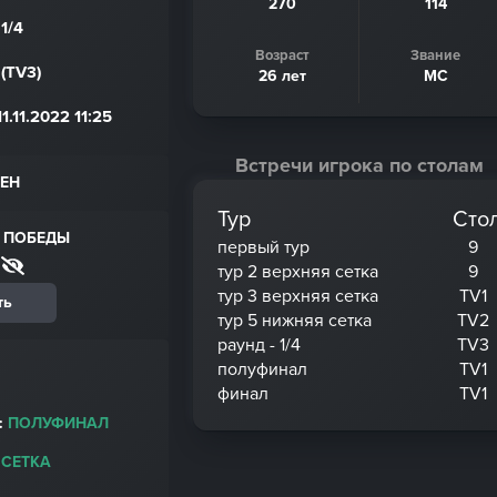
270
114
1/4
Возраст
Звание
(TV3)
26 лет
МС
11.2022 11:25
Встречи игрока по столам
ЕН
Тур
Сто
 ПОБЕДЫ
первый тур
9
тур 2 верхняя сетка
9
тур 3 верхняя сетка
TV1
ть
тур 5 нижняя сетка
TV2
раунд - 1/4
TV3
полуфинал
TV1
финал
TV1
:
ПОЛУФИНАЛ
 СЕТКА