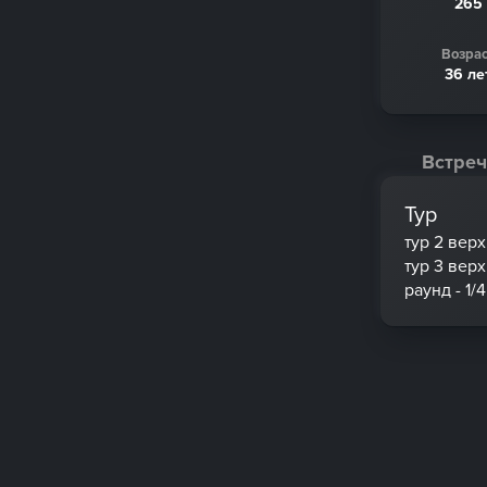
265
Возрас
36 ле
Встреч
Тур
тур 2 вер
тур 3 вер
раунд - 1/4