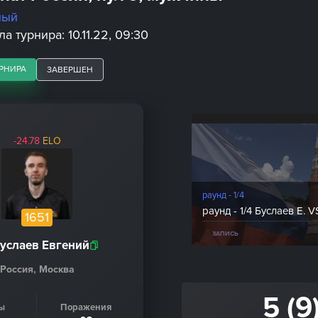
ный
а турнира: 10.11.22, 09:30
РНИРА
ЗАВЕРШЕН
-24.78
ELO
раунд - 1/4
раунд - 1/4 Буслаев Е. 
1651
ЗАПИСЬ
услаев Евгений
Россия, Москва
5 (9
ы
Поражения